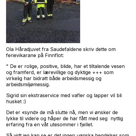
Ola Håradjuvet fra Saudefaldene skriv dette om
ferievikarane på Finnflot:
" De er rolige, positive, blide, har et tiltalende vesen
og framferd, er lærevillige og dyktige +++ som
virkelig har bidratt både arbeidsmessig og
arbeidsmiljømessig.
Sigrid sin ekstraservice med vafler og lapper vil bli
husket :)
Det er «synd» de må slutte nå, men vi ønsker de
lykke til videre og håper de har fått med seg nyttig
erfaring fra en våt utesommer i fjellet.
Så vidt jeg kan se er det ingen uønska hendelser som