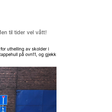
 til tider vel vått!
r uthelling av skolder i
tappehull på ovn11, og gjekk