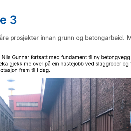
e 3
åre prosjekter innan grunn og betongarbeid. Men
ils Gunnar fortsatt med fundament til ny betongvegg fo
eka gjekk me over på ein hastejobb ved slaggroper og 
tasjon fram til i dag.