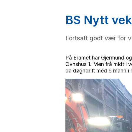
BS Nytt vek
Fortsatt godt vær for v
På Eramet har Gjermund og N
Ovnshus 1. Men frå midt i v
da døgndrift med 6 mann i ro