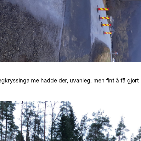
egkryssinga me hadde der, uvanleg, men fint å få gjort d