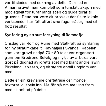
var til stades med dekning av dette. Dermed er
Almannajuvet meir komplett som turistattraksjon med
moglegheit for turar langs stien og guida turar til
gruvene. Dette har vore eit prosjekt der fleire lokale
verksemder har fått utført sine fagområder, med eit
flott resultat!
Synfaring ny straumforsyning til Ramnafjell
Onsdag var Rolf og Rune med Statkraft på synfaring
for ny straumkabel til Ravnafjell i Svandal. Kabelen
som vart gravd nedpå 70 - 80 talet var organisert
gjennom Brødrene Selvik, og mykje av arbeida vart
gjort på dugnad av idrettslaget med blant andre Irwin
Birkeland i spissen, og eit større antall ungdom var
med.
Dette er ein krevjande grøftetrasé der monge
faktorar vil spela inn. Me får sjå om me vinn fram
med eit anbod på dette.