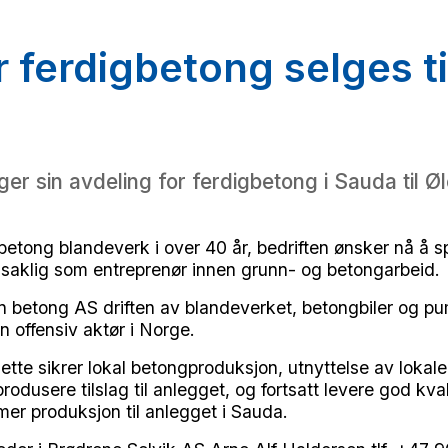
r ferdigbetong selges ti
ger sin avdeling for ferdigbetong i Sauda til 
betong blandeverk i over 40 år, bedriften ønsker nå å s
aklig som entreprenør innen grunn- og betongarbeid.
n betong AS driften av blandeverket, betongbiler og pu
n offensiv aktør i Norge.
ette sikrer lokal betongproduksjon, utnyttelse av lokale
produsere tilslag til anlegget, og fortsatt levere god kva
e mer produksjon til anlegget i Sauda.