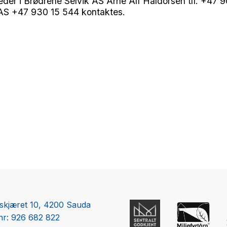
eder i Brødrene Selvik AS Arne Alf Haldorsen tlf. +47 
AS +47 930 15 544 kontaktes.
skjæret 10, 4200 Sauda
nr: 926 682 822