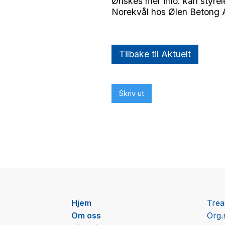
Ønskes mer info. kan styrel
Norekvål hos Ølen Betong 
Tilbake til Aktuelt
Skriv ut
Hjem
Trea
Om oss
Org.