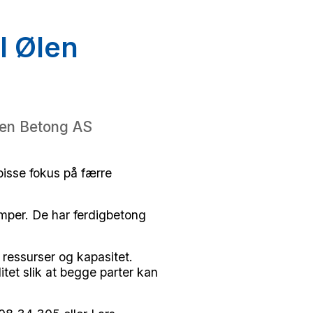
l Ølen
Ølen Betong AS
pisse fokus på færre
mper. De har ferdigbetong
 ressurser og kapasitet.
litet slik at begge parter kan